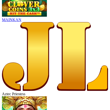
MAINKAN
Aztec Priestess