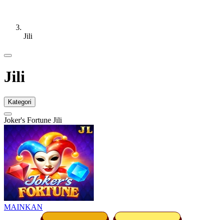
Jili
Jili
Kategori
Joker's Fortune Jili
MAINKAN