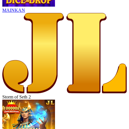
MAINKAN
Storm of Seth 2