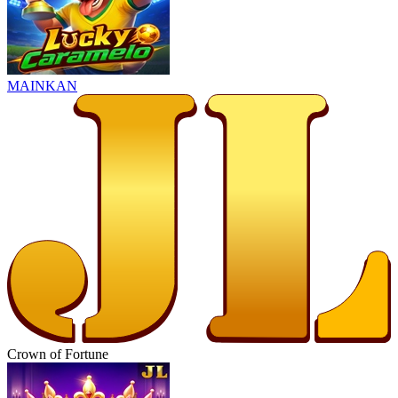
MAINKAN
Crown of Fortune