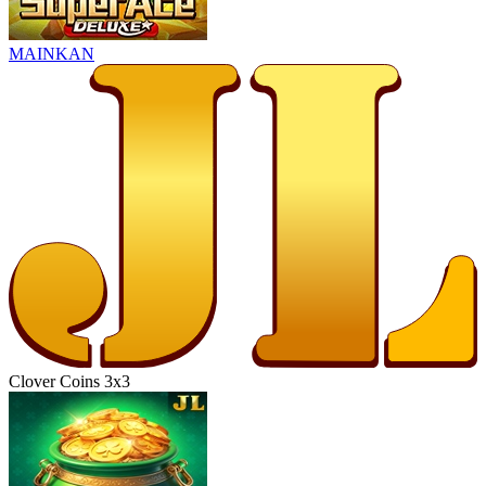
MAINKAN
Clover Coins 3x3