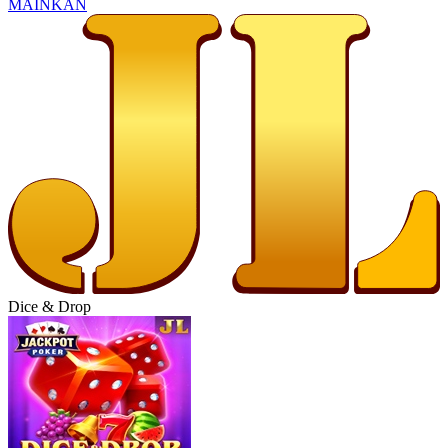
MAINKAN
Dice & Drop