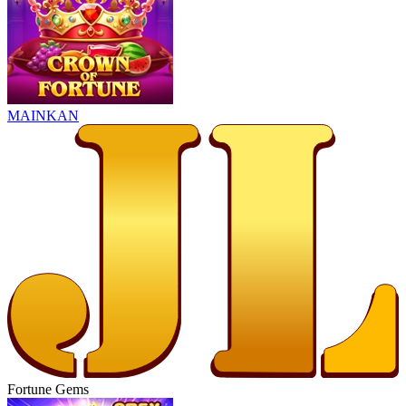
MAINKAN
Fortune Gems