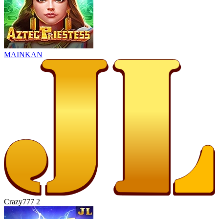
MAINKAN
Crazy777 2