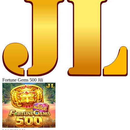
Fortune Gems 500 Jili