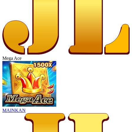
Mega Ace
MAINKAN