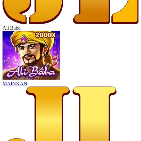
Ali Baba
MAINKAN