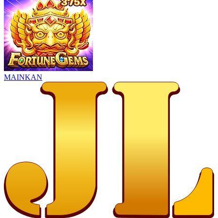
MAINKAN