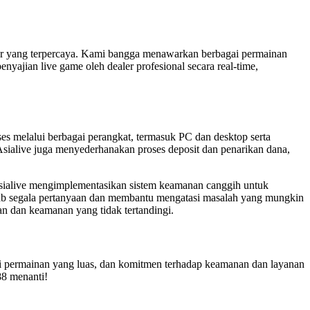
aler yang terpercaya. Kami bangga menawarkan berbagai permainan
enyajian live game oleh dealer profesional secara real-time,
es melalui berbagai perangkat, termasuk PC dan desktop serta
sialive juga menyederhanakan proses deposit dan penarikan dana,
sialive mengimplementasikan sistem keamanan canggih untuk
awab segala pertanyaan dan membantu mengatasi masalah yang mungkin
n dan keamanan yang tidak tertandingi.
si permainan yang luas, dan komitmen terhadap keamanan dan layanan
88 menanti!