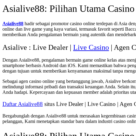
Asialive88: Pilihan Utama Casino
Asialive88
hadir sebagai promotor casino online terdepan di Asia 
online dan live game yang kaya variasi, termasuk favorit seperti Bacca
memberikan Anda pengalaman bermain yang autentik dan mendebark
Asialive : Live Dealer |
Live Casino
| Agen C
Dengan Asialive88, pengalaman bermain game online kelas atas menja
smartphone berbasis Android dan iOS. Kami memastikan bahwa pengal
dengan tujuan untuk memberikan kenyamanan maksimal tanpa meng
Sebagai agen casino online yang bertanggung jawab, Asialive berk
melindungi informasi pribadi dan transaksi keuangan Anda. Selain 
Anda hadapi. Kepercayaan dan kepuasan member adalah prioritas utam
Daftar Asialive88
situs Live Dealer | Live Casino | Agen
Bergabunglah dengan Asialive88 untuk merasakan kegembiraan casino
pelanggan, Kami menetapkan standar baru dalam industri casino onl