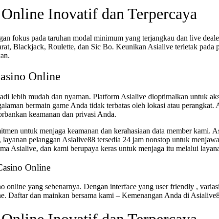
 Online Inovatif dan Terpercaya
dengan fokus pada taruhan modal minimum yang terjangkau dan live de
rat, Blackjack, Roulette, dan Sic Bo. Keunikan Asialive terletak pada p
an.
asino Online
di lebih mudah dan nyaman. Platform Asialive dioptimalkan untuk aks
aman bermain game Anda tidak terbatas oleh lokasi atau perangkat. A
orbankan keamanan dan privasi Anda.
omitmen untuk menjaga keamanan dan kerahasiaan data member kami. A
itu, layanan pelanggan Asialive88 tersedia 24 jam nonstop untuk menj
a Asialive, dan kami berupaya keras untuk menjaga itu melalui layana
 Casino Online
 online yang sebenarnya. Dengan interface yang user friendly , varia
ine. Daftar dan mainkan bersama kami – Kemenangan Anda di Asialive