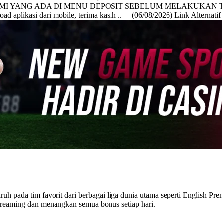
I YANG ADA DI MENU DEPOSIT SEBELUM MELAKUKAN TRA
oad aplikasi dari mobile, terima kasih ..
(06/08/2026)
Link Alternatif
ruh pada tim favorit dari berbagai liga dunia utama seperti English 
streaming dan menangkan semua bonus setiap hari.