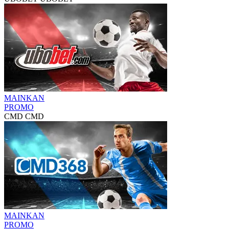
MAINKAN
PROMO
CMD
CMD
MAINKAN
PROMO