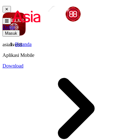
✕
Daftar
Masuk
Beranda
asialive88
Aplikasi Mobile
Download