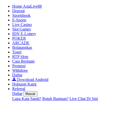
Home AsiaLive88
Deposit
Sportsbook
E-Sports
Live Casino
Slot Games
IDN E-Lottery
POKER
ARCADE
Bolatangkas
Togel
RTP Slots
Cara Bermain
Promosi
Withdraw
Daftar
Download Android
Hubungi Kami
Referral
Daftar
Masuk
Lupa Kata Sandi?
Butuh Bantuan?
Live Chat Di Sini