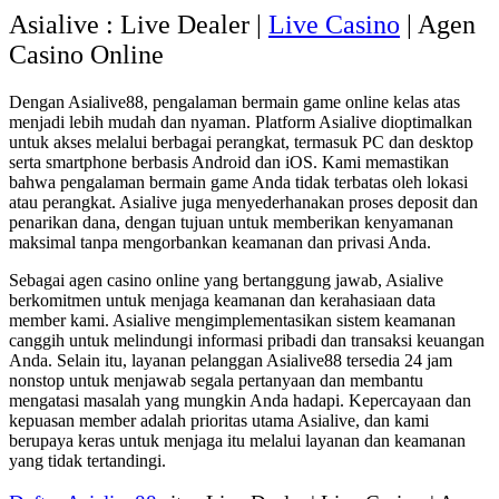
Asialive : Live Dealer |
Live Casino
| Agen
Casino Online
Dengan Asialive88, pengalaman bermain game online kelas atas
menjadi lebih mudah dan nyaman. Platform Asialive dioptimalkan
untuk akses melalui berbagai perangkat, termasuk PC dan desktop
serta smartphone berbasis Android dan iOS. Kami memastikan
bahwa pengalaman bermain game Anda tidak terbatas oleh lokasi
atau perangkat. Asialive juga menyederhanakan proses deposit dan
penarikan dana, dengan tujuan untuk memberikan kenyamanan
maksimal tanpa mengorbankan keamanan dan privasi Anda.
Sebagai agen casino online yang bertanggung jawab, Asialive
berkomitmen untuk menjaga keamanan dan kerahasiaan data
member kami. Asialive mengimplementasikan sistem keamanan
canggih untuk melindungi informasi pribadi dan transaksi keuangan
Anda. Selain itu, layanan pelanggan Asialive88 tersedia 24 jam
nonstop untuk menjawab segala pertanyaan dan membantu
mengatasi masalah yang mungkin Anda hadapi. Kepercayaan dan
kepuasan member adalah prioritas utama Asialive, dan kami
berupaya keras untuk menjaga itu melalui layanan dan keamanan
yang tidak tertandingi.