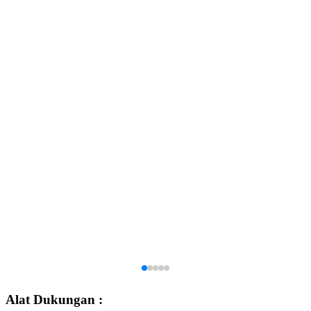
Alat Dukungan :