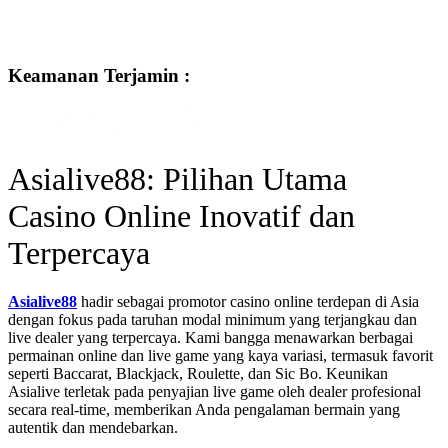
Keamanan Terjamin :
Asialive88: Pilihan Utama
Casino Online Inovatif dan
Terpercaya
Asialive88
hadir sebagai promotor casino online terdepan di Asia
dengan fokus pada taruhan modal minimum yang terjangkau dan
live dealer yang terpercaya. Kami bangga menawarkan berbagai
permainan online dan live game yang kaya variasi, termasuk favorit
seperti Baccarat, Blackjack, Roulette, dan Sic Bo. Keunikan
Asialive terletak pada penyajian live game oleh dealer profesional
secara real-time, memberikan Anda pengalaman bermain yang
autentik dan mendebarkan.